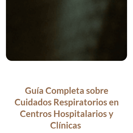
Guía Completa sobre
Cuidados Respiratorios en
Centros Hospitalarios y
Clínicas