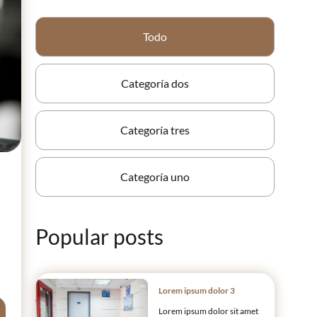
Todo
Categoría dos
Categoría tres
Categoría uno
Popular posts
n
Lorem ipsum dolor 3
Lorem ipsum dolor sit amet